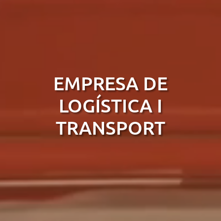
EMPRESA DE
LOGÍSTICA I
TRANSPORT